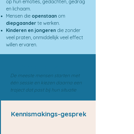
op hun emoties, gedachten, gedrag
en lichaam.
Mensen die
openstaan
om
diepgaander
te werken.
Kinderen en jongeren
die zonder
veel praten, onmiddellijk veel effect
willen ervaren.
Trajecten en startpunt
De meeste mensen starten met
één sessie en kiezen daarna een
traject dat past bij hun situatie
Kennismakings-gesprek