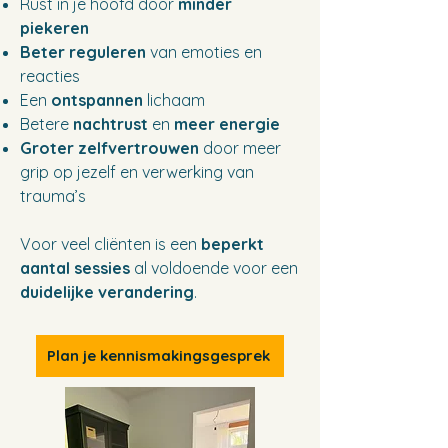
Rust in je hoofd door
minder
piekeren
Beter reguleren
van emoties en
reacties
Een
ontspannen
lichaam
Betere
nachtrust
en
meer energie
Groter zelfvertrouwen
door meer
grip op jezelf en verwerking van
trauma’s
Voor veel cliënten is een
beperkt
aantal sessies
al voldoende voor een
duidelijke verandering
.
Plan je kennismakingsgesprek