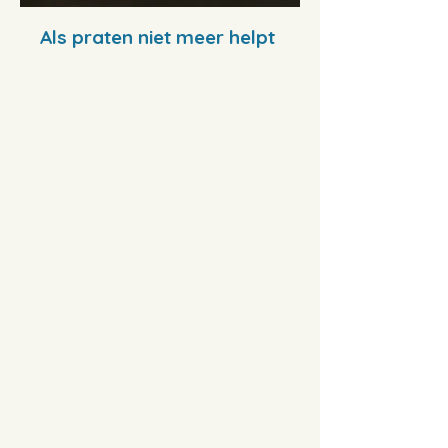
Als praten niet meer helpt
Pak angst, stress en
blokkades aan
door het onderliggende
trauma te verwerken.
Werk rechtstreeks op het
onderbewuste met
hypnotherapie en de
innovatieve TITO Trauma
Methode.
Laat oude patronen los en
ga
voor rust in je hoofd en
lichaam.