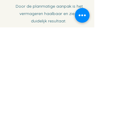
Door de planmatige aanpak is het
vermageren haalbaar en zie je
duidelijk resultaat.
Met de TITO Trauma Methode
Voel je je goed
in je vel;
Kan je
genieten
van een
gezonde
levensstijl
;
Heb je strategieën geleerd om
negatieve gevoelens en
gedachten aan te pakken
, waar
vroeger eten of drinken de
oplossing was;
Kan je stralen vol
zelfvertrouwen
en
zelfwaarde
.