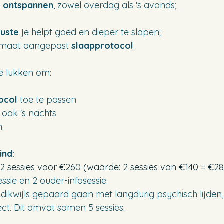
e
ontspannen
, zowel overdag als 's avonds;
uste
je helpt goed en dieper te slapen;
maat aangepast
slaapprotocol
.
je lukken om:
ocol
toe te passen
, ook 's nachts
.
ind:
2 sessies voor €260 (waarde: 2 sessies van €140 = €28
ssie en 2 ouder-infosessie.
kwijls gepaard gaan met langdurig psychisch lijden,
ct. Dit omvat samen 5 sessies.