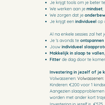
Je krijgt tools om je beter t
We werken aan je
mindset
;
We zorgen dat je
onderbew
Je krijgt een
individueel
op 
Al na enkele sessies zal het 
Je 's avonds te
ontspannen
Jouw
individueel slaapprot
Makkelijk in slaap te vallen
Fitter
de dag door te komen
Investering in jezelf of je k
Volwassenen:
Volwassenen: 
Kinderen: €200 voor 1 kindse
Aangezien slaapproblemen di
worden met ander kort traje
Investering in jezelf is €575
.