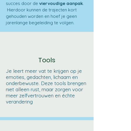
succes door de
viervoudige aanpak
.
Hierdoor kunnen de trajecten kort
gehouden worden en hoef je geen
jarenlange begeleiding te volgen.
Tools
Je leert meer vat te krijgen op je
emoties, gedachten, lichaam en
onderbewuste. Deze tools brengen
niet alleen rust, maar zorgen voor
meer zelfvertrouwen en échte
verandering