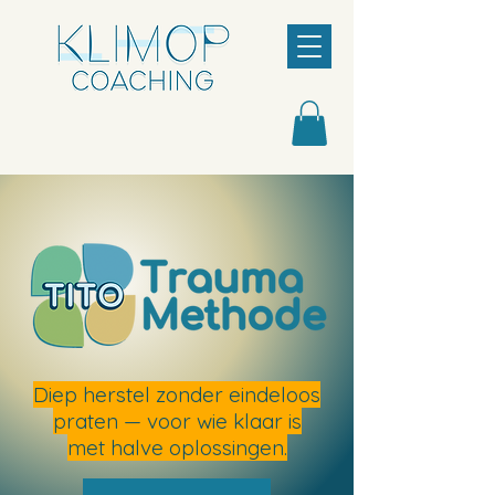
Diep herstel zonder eindeloos
praten — voor wie klaar is
met halve oplossingen.