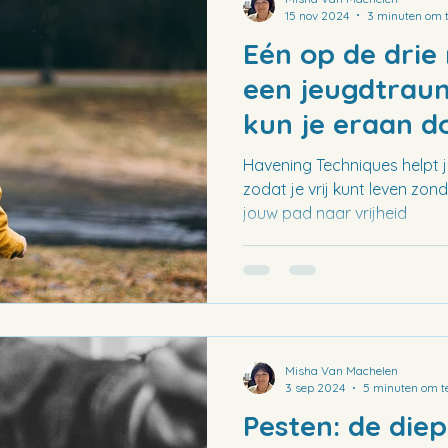
15 nov 2024
3 minuten om t
Eén op de drie
een jeugdtrau
kun je eraan d
Havening Techniques helpt j
zodat je vrij kunt leven zon
jouw pad naar vrijheid
Misha Van Machelen
3 sep 2024
5 minuten om te
Pesten: de die