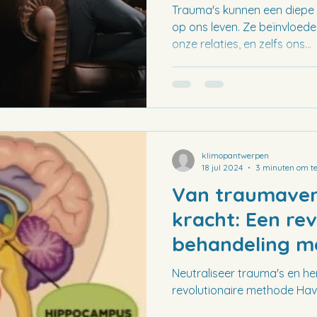
Havening Techn
Trauma's kunnen een diepe 
op ons leven. Ze beïnvloede
onze relaties, en zelfs ons...
klimopantwerpen
18 jul 2024
3 minuten om te
Van traumaver
kracht: Een rev
behandeling m
Techniques®
Neutraliseer trauma's en he
revolutionaire methode Hav