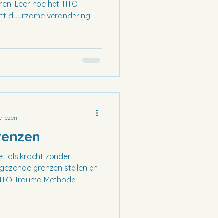
en. Leer hoe het TITO
ject duurzame verandering
e lezen
renzen
et als kracht zonder
 gezonde grenzen stellen en
 TITO Trauma Methode.