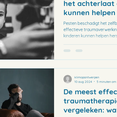
het achterlaat
kunnen helpen
Pesten beschadigt het zelfb
effectieve traumaverwerkin
kinderen kunnen helpen hers
klimopantwerpen
10 aug 2024
5 minuten om 
De meest effec
traumatherapi
vergeleken: w