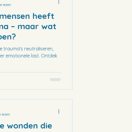
e lezen
 mensen heeft
ma – maar wat
oen?
e trauma's neutraliseren,
der emotionele last. Ontdek
 lezen
pe wonden die