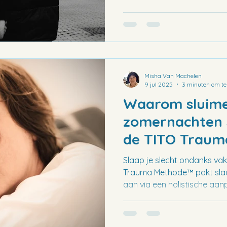
Misha Van Machelen
9 jul 2025
3 minuten om te
Waarom sluimer
zomernachten s
de TITO Traum
slaapprobleme
Slaap je slecht ondanks vak
oplost)
Trauma Methode™ pakt slaa
aan via een holistische aan
onderbewuste patronen. On
ontspannen slaapt met tool
traumaverwerking. Herstel é