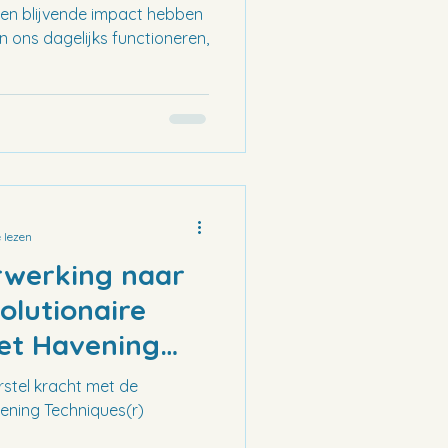
iques® uniek?
en blijvende impact hebben
n ons dagelijks functioneren,
 lezen
werking naar
olutionaire
et Havening
rstel kracht met de
ening Techniques(r)