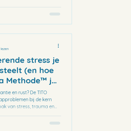
 lezen
ende stress je
teelt (en hoe
a Methode™ je
n en méér
antie en rust? De TITO
pproblemen bij de kern
pak van stress, trauma en
tdek hoe je weer diep en
s, hypnose en
cht, van binnenuit.