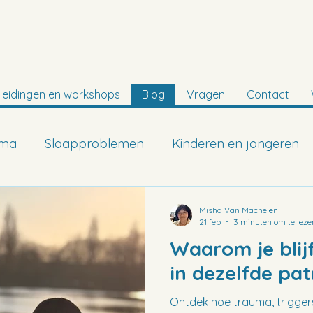
leidingen en workshops
Blog
Vragen
Contact
uma
Slaapproblemen
Kinderen en jongeren
Misha Van Machelen
21 feb
3 minuten om te leze
Waarom je blij
in dezelfde pa
Ontdek hoe trauma, trigge