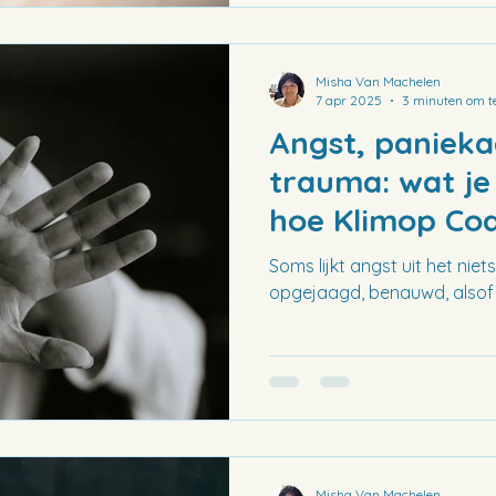
Misha Van Machelen
7 apr 2025
3 minuten om te
Angst, panieka
trauma: wat j
hoe Klimop Coa
helpen
Soms lijkt angst uit het niet
opgejaagd, benauwd, alsof je
Misha Van Machelen