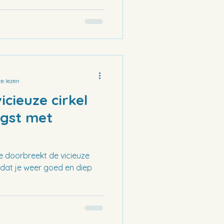
e lezen
cieuze cirkel
ngst met
e doorbreekt de vicieuze
odat je weer goed en diep