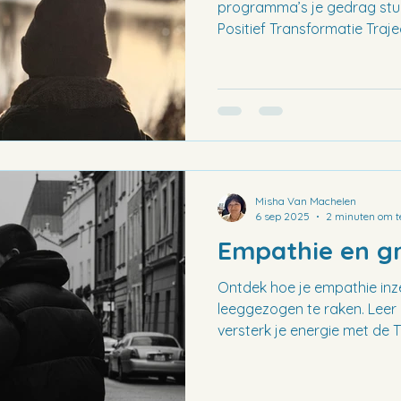
programma’s je gedrag stur
Positief Transformatie Tra
mogelijk maakt.
Misha Van Machelen
6 sep 2025
2 minuten om t
Empathie en g
Ontdek hoe je empathie inz
leeggezogen te raken. Leer
versterk je energie met de