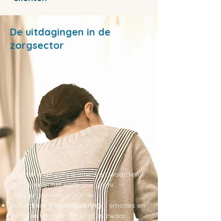
De uitdagingen in de
zorgsector
Werken in de zorg is intens en waardevol.
Toch brengt het vaak ook grote
uitdagingen met zich mee:
Secundaire
traumatisering
– emoties en
verhalen van cliënten kunnen zwaar