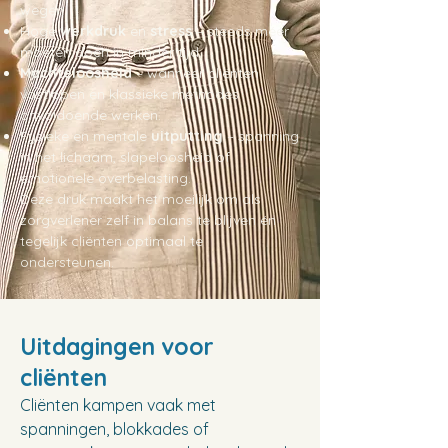
wegen.
Hoge
werkdruk
en
stress
– steeds méér
moeten doen in minder tijd.
Machteloosheid
– wanneer cliënten
vastlopen en klassieke methodes
onvoldoende werken.
Fysieke en mentale
uitputting
– spanning
in het lichaam, slapeloosheid of
emotionele overbelasting.
Deze druk maakt het moeilijk om als
zorgverlener zelf in balans te blijven én
tegelijk cliënten optimaal te
ondersteunen.
Uitdagingen voor
cliënten
Cliënten kampen vaak met
spanningen, blokkades of