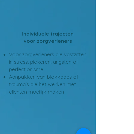
Individuele trajecten
voor zorgverleners
Voor zorgverleners die vastzitten
in stress, piekeren, angsten of
perfectionisme.
Aanpakken van blokkades of
trauma's die het werken met
cliënten moeilijk maken