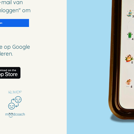
-mail van
inloggen" om
le op Google
leren.