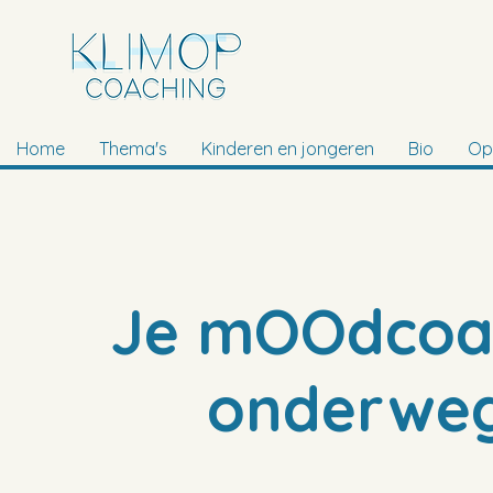
Home
Thema's
Kinderen en jongeren
Bio
Op
Je mOOdcoac
onderweg