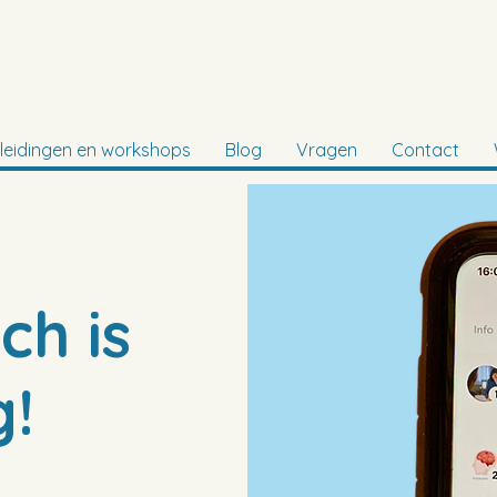
leidingen en workshops
Blog
Vragen
Contact
h is
!