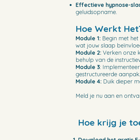
Effectieve hypnose-sl
geluidsopname.
Hoe Werkt Het
Module 1:
Begin met het
wat jouw slaap beïnvloe
Module 2:
Verken onze kr
behulp van de instructiev
Module 3
: Implementeer
gestructureerde aanpak
Module 4:
Duik dieper me
Meld je nu aan en ontva
Hoe krijg je t
Download het gratis E