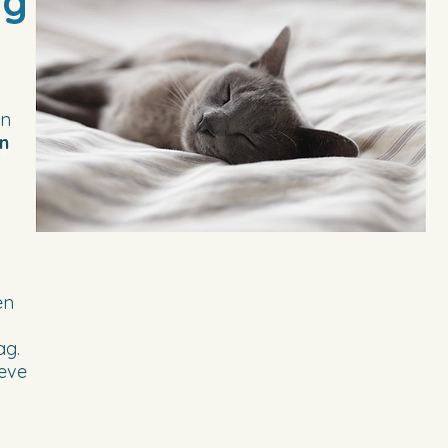
ng
en
an
en
ag.
ieve