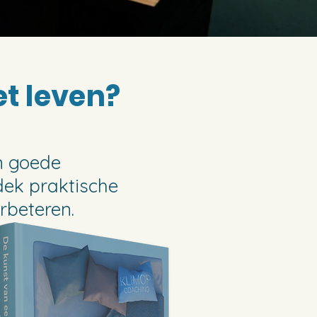
het leven?
en goede
dek praktische
rbeteren.