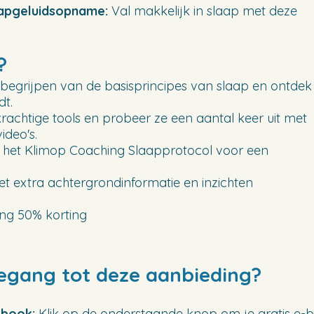
aapgeluidsopname:
Val makkelijk in slaap met deze
?
 begrijpen van de basisprincipes van slaap en ontdek
dt.
achtige tools en probeer ze een aantal keer uit met
ideo's.
 het Klimop Coaching Slaapprotocol voor een
.
t extra achtergrondinformatie en inzichten
ng 50% korting
oegang tot deze aanbieding?
-book:
Klik op de onderstaande knop om je gratis e-