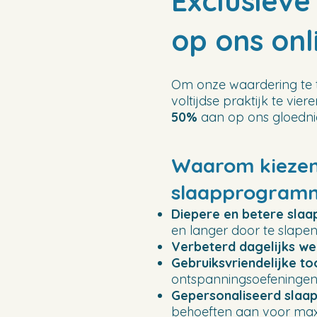
Exclusieve
op ons on
Om onze waardering te 
voltijdse praktijk te vie
50%
aan op ons gloedn
Waarom kiezen 
slaapprogram
Diepere en betere slaa
en langer door te slapen
Verbeterd dagelijks wel
Gebruiksvriendelijke to
ontspanningsoefeningen
Gepersonaliseerd slaa
behoeften aan voor maxim