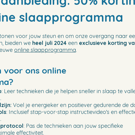
 aanbieding: 50% korti
line slaapprogramma
tonen voor jouw steun en om onze overgang naar e
ren, bieden we
heel juli 2024
een
exclusieve korting v
ieuwe
online slaapprogramma
.
voor ons online
ma?
p
: Leer technieken die je helpen sneller in slaap te vall
.
zijn:
Voel je energieker en positiever gedurende de d
ols
: Inclusief stap-voor-stap instructievideo's en effect
.
pprotocol
: Pas de technieken aan jouw specifieke
ale effectiviteit.