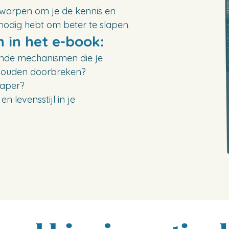
ntworpen om je de kennis en
 nodig hebt om beter te slapen.
n in het e-book:​
ende mechanismen die je
 houden doorbreken?
laper?
n levensstijl in je