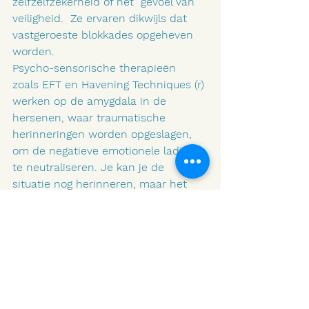
zelfzelfzekerheid of het  gevoel van 
veiligheid.  Ze ervaren dikwijls dat 
vastgeroeste blokkades opgeheven 
worden.
Psycho-sensorische therapieën 
zoals EFT en Havening Techniques (r) 
werken op de amygdala in de 
hersenen, waar traumatische 
herinneringen worden opgeslagen, 
om de negatieve emotionele lading 
te neutraliseren. Je kan je de 
situatie nog herinneren, maar het 
gevoel blijft neutraal. Hierdoor krijgt 
men een bevrijd gevoel en zet het 
positieve acties in gang.
Deze therapieën bieden vaak snelle 
resultaten en zijn aantrekkelijk voor 
mensen die directe verlichting 