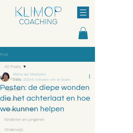
Post
All Posts
Misha Van Machelen
All Posts
3 sep 2024
5 minuten om te lezen
Pesten: de diepe wonden
Hypnose
die het achterlaat en hoe
Trauma
we kunnen helpen
Slaapproblemen
Kinderen en jongeren
Onderwijs