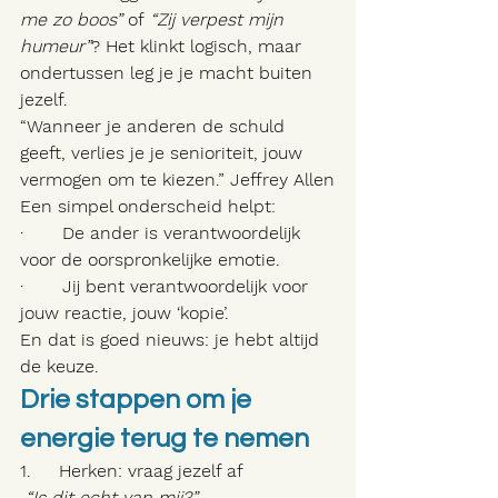
me zo boos”
 of 
“Zij verpest mijn 
humeur”
? Het klinkt logisch, maar 
ondertussen leg je je macht buiten 
jezelf.
“Wanneer je anderen de schuld 
geeft, verlies je je senioriteit, jouw 
vermogen om te kiezen.” Jeffrey Allen
Een simpel onderscheid helpt:
·       De ander is verantwoordelijk 
voor de oorspronkelijke emotie.
·       Jij bent verantwoordelijk voor 
jouw reactie, jouw ‘kopie’.
En dat is goed nieuws: je hebt altijd 
de keuze.
Drie stappen om je 
energie terug te nemen
1.     Herken: vraag jezelf af
“Is dit echt van mij?”