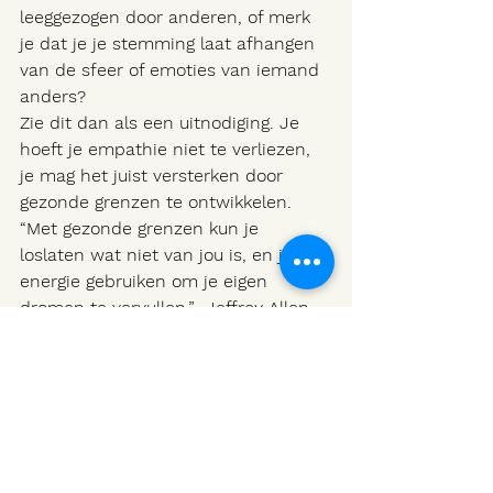
leeggezogen door anderen, of merk 
je dat je je stemming laat afhangen 
van de sfeer of emoties van iemand 
anders?
Zie dit dan als een uitnodiging. Je 
hoeft je empathie niet te verliezen, 
je mag het juist versterken door 
gezonde grenzen te ontwikkelen.
“Met gezonde grenzen kun je 
loslaten wat niet van jou is, en je 
energie gebruiken om je eigen 
dromen te vervullen.”  Jeffrey Allen
En dat gun ik jou van harte.
Wil jij je empathie omzetten van last 
naar kracht? Neem gerust contact 
op voor een vrijblijvend 
kennismakingsgesprek. Samen 
ontdekken we hoe jij weer stevig in 