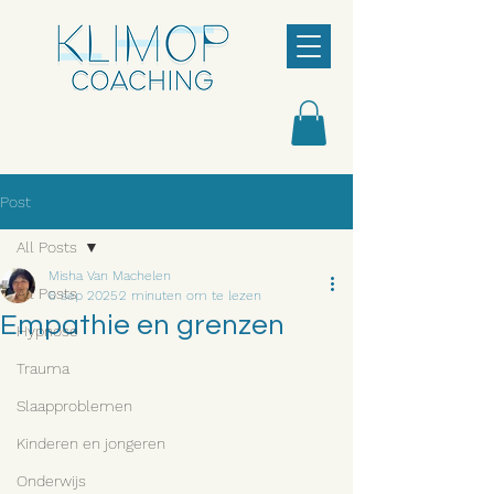
Post
All Posts
Misha Van Machelen
All Posts
6 sep 2025
2 minuten om te lezen
Empathie en grenzen
Hypnose
Trauma
Slaapproblemen
Kinderen en jongeren
Onderwijs