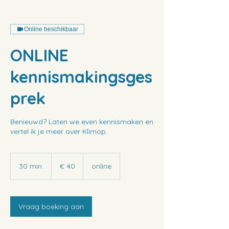
Online beschikbaar
ONLINE
kennismakingsges
prek
Benieuwd? Laten we even kennismaken en
vertel ik je meer over Klimop.
40
euro
30 min.
3
€ 40
online
0
m
i
n
Vraag boeking aan
.