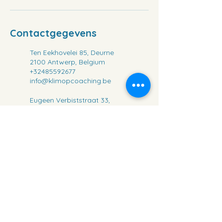
Contactgegevens
Ten Eekhovelei 85, Deurne
2100 Antwerp, Belgium
+32485592677
info@klimopcoaching.be
Eugeen Verbiststraat 33,
Schoten, Belgium
+32485592677
info@klimopcoaching.be
Misha Van Machelen