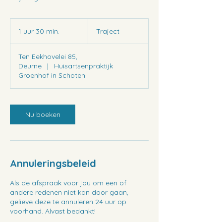
Traject
1 uur 30 min.
1
Traject
u
u
Ten Eekhovelei 85,
3
Deurne
|
Huisartsenpraktijk
0
Groenhof in Schoten
m
i
n
.
Nu boeken
Annuleringsbeleid
Als de afspraak voor jou om een of
andere redenen niet kan door gaan,
gelieve deze te annuleren 24 uur op
voorhand. Alvast bedankt!