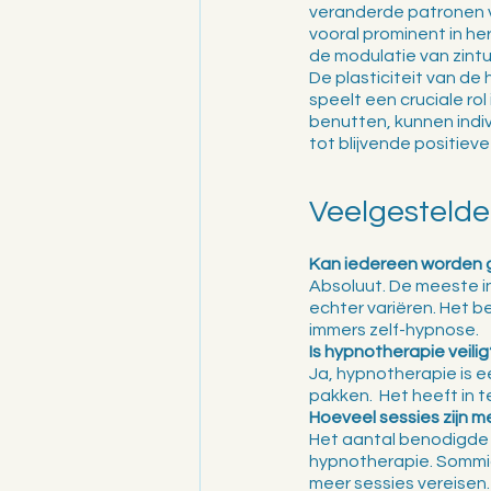
veranderde patronen v
vooral prominent in h
de modulatie van zintu
De plasticiteit van de
speelt een cruciale rol
benutten, kunnen indi
tot blijvende positiev
Veelgestelde
Kan iedereen worden 
Absoluut. De meeste i
echter variëren. Het be
immers zelf-hypnose. 
Is hypnotherapie veilig
Ja, hypnotherapie is e
pakken.  Het heeft in t
Hoeveel sessies zijn m
Het aantal benodigde s
hypnotherapie. Sommig
meer sessies vereisen.