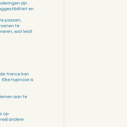
deringen zijn 
gestibiliteit en 
te passen, 
ersenen te 
ren, wat leidt 
de trance kan 
 Elke hypnose is 
blemen aan te 
s op 
wijl andere 