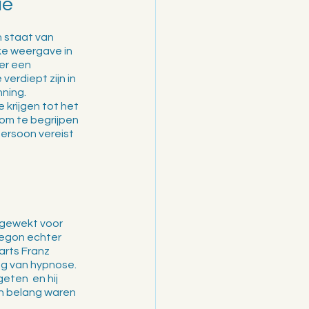
ie
 staat van 
ke weergave in 
er een 
erdiept zijn in 
nning.
krijgen tot het 
om te begrijpen 
ersoon vereist 
pgewekt voor 
begon echter 
arts Franz 
ng van hypnose. 
ten  en hij 
an belang waren 