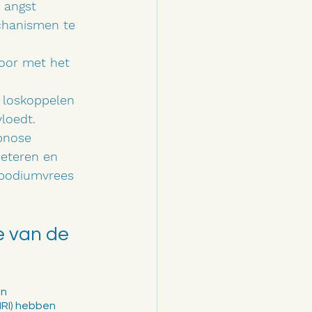
angst      
hanismen te  
door met het 
 loskoppelen 
loedt.
pnose 
beteren en 
 podiumvrees 
 van de 
n 
RI) hebben 