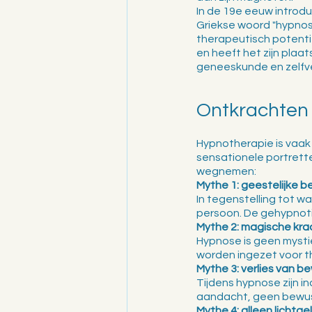
In de 19e eeuw introdu
Griekse woord "hypnos"
therapeutisch potenti
en heeft het zijn plaa
geneeskunde en zelfve
Ontkrachten 
Hypnotherapie is vaak
sensationele portrett
wegnemen:
Mythe 1: geestelijke b
In tegenstelling tot 
persoon. De gehypnotis
Mythe 2: magische kr
Hypnose is geen mysti
worden ingezet voor t
Mythe 3: verlies van be
Tijdens hypnose zijn i
aandacht, geen bewust
Mythe 4: alleen licht