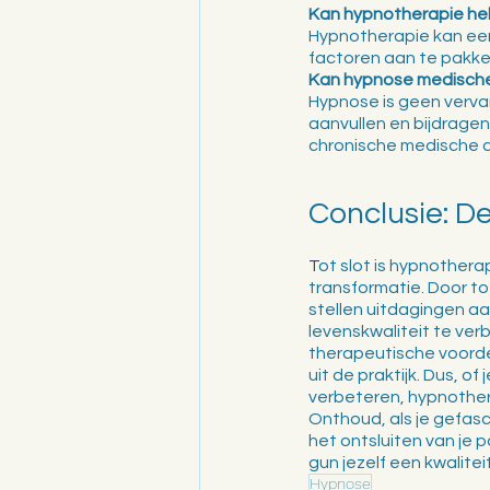
Kan hypnotherapie hel
Hypnotherapie kan een 
factoren aan te pakk
Kan hypnose medisch
Hypnose is geen verva
aanvullen en bijdragen
chronische medische a
Conclusie: D
T
ot slot is hypnothera
transformatie. Door to
stellen uitdagingen aa
levenskwaliteit te ve
therapeutische voord
uit de praktijk. Dus, of
verbeteren, hypnother
Onthoud, als je gefas
het ontsluiten van je 
gun jezelf een kwaliteit
Hypnose