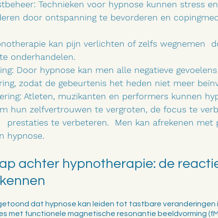
stbeheer: Technieken voor hypnose kunnen stress en 
deren door ontspanning te bevorderen en copingmec
pnotherapie kan pijn verlichten of zelfs wegnemen  
te onderhandelen. 
ng: Door hypnose kan men alle negatieve gevoelens
ring, zodat de gebeurtenis het heden niet meer beïnv
tering: Atleten, muzikanten en performers kunnen hy
om hun zelfvertrouwen te vergroten, de focus te ver
    prestaties te verbeteren.  Men kan afrekenen met
n hypnose. 
p achter hypnotherapie: de reactie
rkennen
toond dat hypnose kan leiden tot tastbare veranderingen i
dies met functionele magnetische resonantie beeldvorming (fM