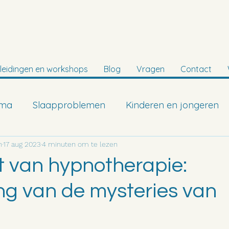
leidingen en workshops
Blog
Vragen
Contact
uma
Slaapproblemen
Kinderen en jongeren
n
17 aug 2023
4 minuten om te lezen
t van hypnotherapie:
ng van de mysteries van