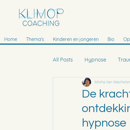
Home
Thema's
Kinderen en jongeren
Bio
Op
All Posts
Hypnose
Tra
Tito Trauma Methode
Misha Van Machele
De krach
ontdekki
hypnose