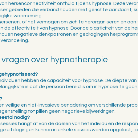
an hersenconnectiviteit onthuld tijdens hypnose. Deze veran
ersengebieden die verband houden met gerichte aandacht, sug
iglijke waarneming.
 hersenen, of het vermogen om zich te herorganiseren en aan 
 in de effectiviteit van hypnose. Door de plasticiteit van de h
viduen negatieve denkpatronen en gedragingen herprogramme
e verandering.
 vragen over hypnotherapie
gehypnotiseerd?
ndividuen hebben de capaciteit voor hypnose. De diepte van 
langrijkste is dat de persoon bereid is om in hypnose te gaan. 
?
en veilige en niet-invasieve benadering om verschillende pro
egenstelling tot pillen geen negatieve bijwerkingen.  
eestal nodig?
essies hangt af van de doelen van het individu en de respon
e uitdagingen kunnen in enkele sessies worden opgelost, ter