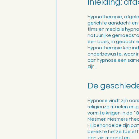
Inleiding: af
Hypnotherapie, afgelei
gerichte aandacht en v
films en media is hyp
natuurlijke gemoedstoe
een boek, in gedachte
Hypnotherapie kan indi
onderbewuste, waar in
dat hypnose een samen
zijn.
De geschiede
Hypnose vindt zijn oo
religieuze rituelen en
vorm te krijgen in de 
Mesmer. Mesmers theori
Hij behandelde zijn pa
bereikte hetzelfde eff
dan zijn magneten.  