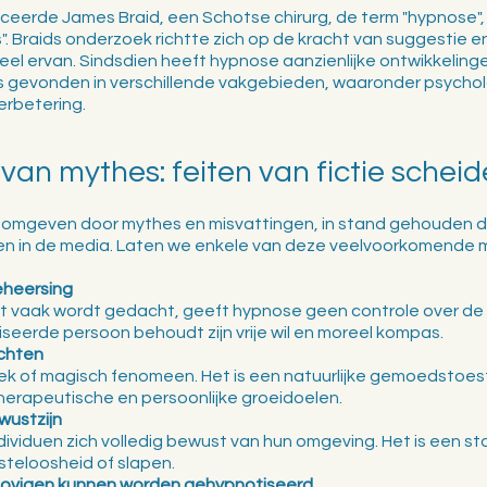
ceerde James Braid, een Schotse chirurg, de term "hypnose", 
. Braids onderzoek richtte zich op de kracht van suggestie en
eel ervan. Sindsdien heeft hypnose aanzienlijke ontwikkelin
ts gevonden in verschillende vakgebieden, waaronder psychol
rbetering.
van mythes: feiten van fictie schei
 omgeven door mythes en misvattingen, in stand gehouden d
en in de media. Laten we enkele van deze veelvoorkomende m
eheersing
wat vaak wordt gedacht, geeft hypnose geen controle over de
eerde persoon behoudt zijn vrije wil en moreel kompas.  
achten
ek of magisch fenomeen. Het is een natuurlijke gemoedstoes
herapeutische en persoonlijke groeidoelen.
wustzijn
ndividuen zich volledig bewust van hun omgeving. Het is een st
eloosheid of slapen.  
gelovigen kunnen worden gehypnotiseerd