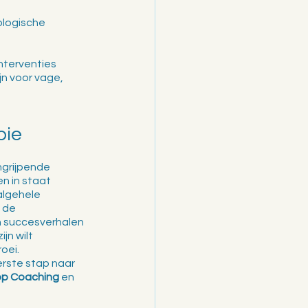
ologische 
nterventies 
n voor vage, 
pie
ngrijpende 
n in staat 
algehele 
 de 
 succesverhalen 
jn wilt 
oei.
rste stap naar 
op Coaching
 en 