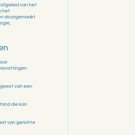
afgeleid van het 
 het 
gen doorgemaakt 
ogie, 
den
oor 
isvattingen 
 geest van een 
tand die kan 
aat van gerichte 