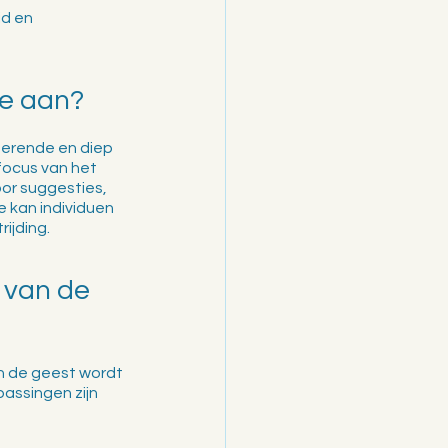
d en 
ie aan?
erende en diep 
focus van het 
or suggesties, 
 kan individuen 
ijding.
 van de 
n de geest wordt 
assingen zijn 