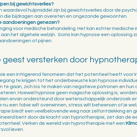
pen bij gewichtsverlies?
waardevol hulpmiddel zijn bij gewichtsverlies door de psych
en die bijdragen aan overeten en ongezonde gewoonten.
e aandoeningen genezen?
nging voor medische behandeling. Het kan echter medische i
 aan het algehele welzijn.  Soms kan hypnose een oplossing zij
andoeningen of pijnen. 
e geest versterken door hypnothera
pie een intrigerend fenomeen dat het potentieel heeft voor i
egang te krijgen tot het onderbewuste kan hypnose individue
n te gaan, zich los te maken van negatieve patronen en hun 
rbeteren. Hoewel hypnose geen magische oplossing is, worden
elen ervan ondersteund door wetenschappelijk onderzoek en
 je nu een fobie wilt overwinnen, stress wilt beheersen of je welzi
apie biedt een veelbelovende weg naar zelfontdekking en gr
cineerd bent door de kracht van hypnotherapie, zet dan de ee
potentieel. Verken de wereld van hypnotherapie met een 
Klim
svol leven. 