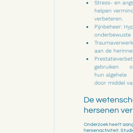
Stress- en ang
helpen vermin
verbeteren.
Pijnbeheer: Hy
onderbewuste 
Traumaverwerki
aan de herinne
Prestatieverbe
gebruiken      
hun algehele  
door middel va
De wetenscha
hersenen ve
Onderzoek heeft aange
hersenactiviteit. Stu