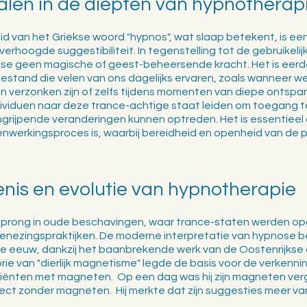
dalen in de diepten van hypnotherap
d van het Griekse woord "hypnos", wat slaap betekent, is een
erhoogde suggestibiliteit. In tegenstelling tot de gebruikelij
nose geen magische of geest-beheersende kracht. Het is eerd
stand die velen van ons dagelijks ervaren, zoals wanneer we v
n verzonken zijn of zelfs tijdens momenten van diepe ontspa
viduen naar deze trance-achtige staat leiden om toegang te 
grijpende veranderingen kunnen optreden. Het is essentieel 
werkingsproces is, waarbij bereidheid en openheid van de p
nis en evolutie van hypnotherapie
rsprong in oude beschavingen, waar trance-staten werden o
 genezingspraktijken. De moderne interpretatie van hypnose 
18e eeuw, dankzij het baanbrekende werk van de Oostenrijkse 
e van "dierlijk magnetisme" legde de basis voor de verkenni
tiënten met magneten.  Op een dag was hij zijn magneten verge
ect zonder magneten.  Hij merkte dat zijn suggesties meer v